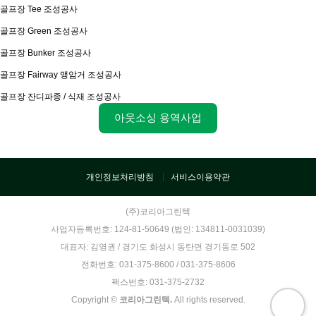
골프장 Tee 조성공사
골프장 Green 조성공사
골프장 Bunker 조성공사
골프장 Fairway 맹암거 조성공사
골프장 잔디파종 / 식재 조성공사
아웃소싱 용역사업
개인정보처리방침
서비스이용약관
(주)코리아그린텍
사업자등록번호: 124-81-50649 (법인: 134811-0031039)
대표자: 김영권 / 경기도 화성시 동탄면 경기동로 502
전화번호: 031-375-8600 / 031-375-8606
팩스번호: 031-375-2732
Copyright ©
코리아그린텍.
All rights reserved.