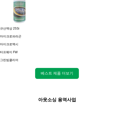
규산액상 25Si
마이크로파라곤
마이크로맥시
터프웨이 FW
그린빔클리어
베스트 제품 더보기
아웃소싱 용역사업