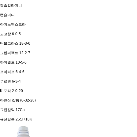
캡슐칼라미니
캡슐미니
아미노엑스트라
고코람 6-0-5
버블그라스 18-3-6
그린퍼팩트 12-2-7
하이월드 10-5-6
프리터프 6-4-6
푸르겐 6-3-4
K-포타 2-0-20
아인산 칼륨 (0-32-28)
그린칼믹 17Ca
규산칼륨 25Si+18K