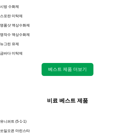
시방 수화제
스포란 미탁제
명품샷 액상수화제
명작수 액상수화제
뉴그린 유제
금바다 미탁제
베스트 제품 더보기
비료 베스트 제품
유니퍼트 (5-1-1)
쏘일오픈 마린스타