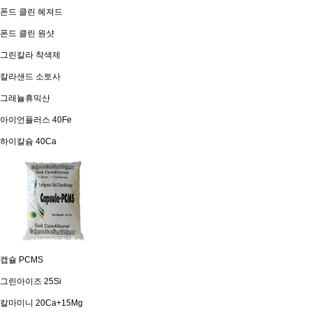
폰드 클린 헤져드
폰드 클린 원샷
그린칼라 착색제
칼라샌드 소토사
그래뉼휴믹산
아이언플러스 40Fe
하이칼슘 40Ca
캡슐 PCMS
그린아이즈 25Si
칼마미니 20Ca+15Mg