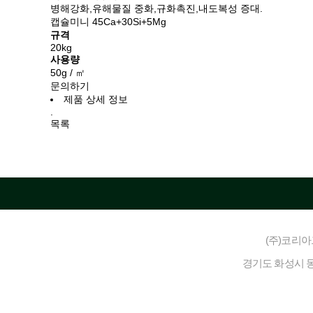
병해강화,유해물질 중화,규화촉진,내도복성 증대.
캡슐미니 45Ca+30Si+5Mg
규격
20kg
사용량
50g / ㎡
문의하기
제품 상세 정보
.
목록
(주)코리
경기도 화성시 동