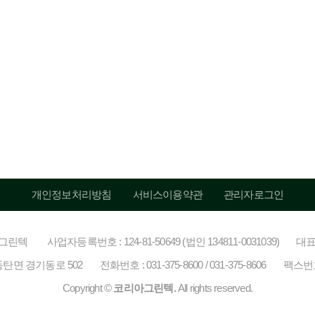
개인정보처리방침
서비스이용약관
관리자로그인
아그린텍
사업자등록번호 : 124-81-50649 (법인 134811-0031039)
대표
탄면 경기동로 502
전화번호 : 031-375-8600 / 031-375-8606
팩스번호 
Copyright ©
코리아그린텍.
All rights reserved.