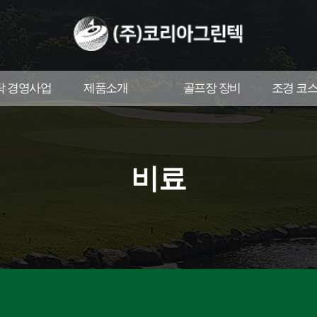
탁 경영사업
제품소개
골프장 장비
조경 코
비료