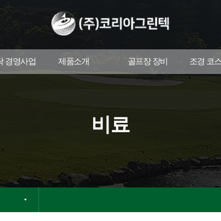
탁 경영사업
제품소개
골프장 장비
조경 코
비료