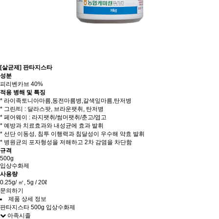
[살균제] 판타지스타
성분
피리벤카브 40%
적용 병해 및 특징
* 라이족토니아마름,동전마름병,갈색잎마름,탄저병
* 그린/티 : 달라스팟, 브라운팻취, 탄저병
* 페어웨이 : 라지팻취/썸머팻취/춘고/엽고
* 예방과 치료효과와 내성균에 효과 발휘
* 선단 이동성, 침투 이행력과 침달성이 우수해 약효 발휘
* 병원균의 포자형성을 저해하고 2차 감염을 차단함
규격
500g
입상수화제
사용량
0.25g/ ㎡, 5g / 20ℓ
문의하기
제품 상세 정보
판타지스타 500g 입상수화제
아족시졸